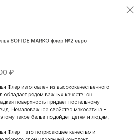
елья SOFI DE MARKO флер №2 евро
00
₽
лья Флер изготовлен из высококачественного
л обладает рядом важных качеств: он
гладкая поверхность придает постельному
вид. Немаловажное свойство макосатина -
оэтому такое белье подойдет детям и людям,
ья Флер – это потрясающее качество и
 подберете свой идеальный комплект